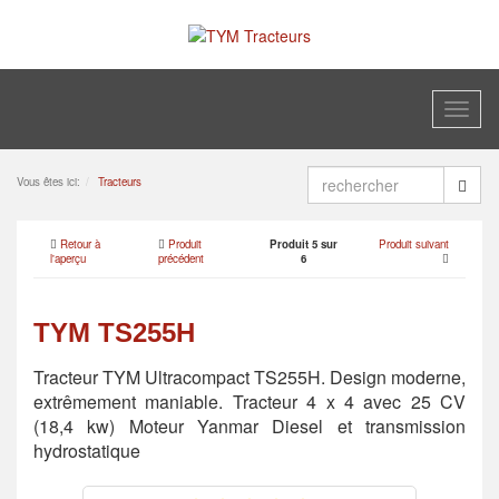
Toggl
naviga
Vous êtes ici:
Tracteurs
Retour à
Produit
Produit 5 sur
Produit suivant
l'aperçu
précédent
6
TYM TS255H
Tracteur TYM Ultracompact TS255H. Design moderne,
extrêmement maniable. Tracteur 4 x 4 avec 25 CV
(18,4 kw) Moteur Yanmar Diesel et transmission
hydrostatique