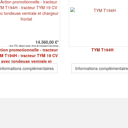
14.360,00 €*
*prix TTC, départ usine, frais de transport non-inclus.
tion promotionnelle - tracteur
TYM T194H
M T194H - tracteur TYM 19 CV
avec tondeuse ventrale et
chargeur frontal
Informations complémentaires
Informations complémentair