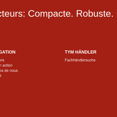
teurs:
Compacte.
Robuste.
GATION
TYM HÄNDLER
urs
Fachhändlersuche
 action
os de nous
t