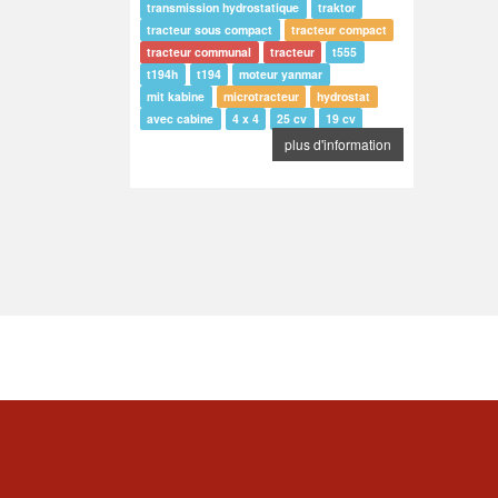
transmission hydrostatique
traktor
tracteur sous compact
tracteur compact
tracteur communal
tracteur
t555
t194h
t194
moteur yanmar
mit kabine
microtracteur
hydrostat
avec cabine
4 x 4
25 cv
19 cv
plus d'information