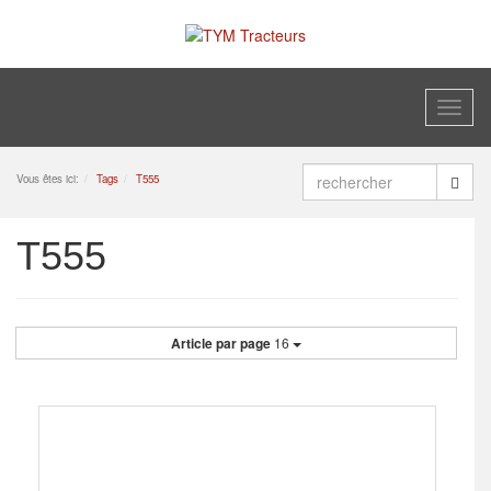
Toggl
naviga
Vous êtes ici:
Tags
T555
T555
Article par page
16