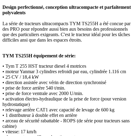
Design perfectionné, conception ultracompacte et parfaitement
polyvalents
La série de tracteurs ultracompacts TYM TS255H a été concue par
des PRO pour répondre aussi bien aux besoins des professionnels
que des particuliers exigeants. C'est le tracteur idéal pour les tâches
difficiles ansi que dans les espaces étroits.
TYM TS255H équipement de série:
• Tym T 255 HST tracteur diesel 4 motrices
• moteur Yanmar 3 cylindres refroidi par eau, cylindrée 1.116 cm
• 25 CV / 18,4 kW
• direction assistée avec vérin de direction synchronisé
• prise de force arrière 540 t/min.
• prise de force ventrale avec 2000 U/min.
• activation électro-hydraulique de la prise de force (pour version
hydrostatique)
• relevage arrière CAT1 avec capacité de levage de 600 kg
• 1 distributeur à double effet en arrière
• arceau de sécurité rabattable - ROPS (de série pour tracteurs sans
cabine)
• vitesse: 17 km/h