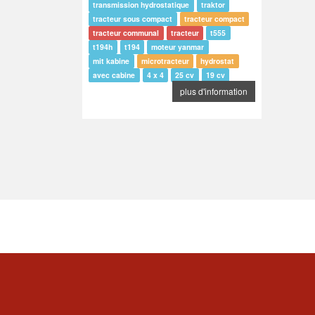
transmission hydrostatique
traktor
tracteur sous compact
tracteur compact
tracteur communal
tracteur
t555
t194h
t194
moteur yanmar
mit kabine
microtracteur
hydrostat
avec cabine
4 x 4
25 cv
19 cv
plus d'information