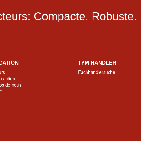
teurs:
Compacte.
Robuste.
GATION
TYM HÄNDLER
urs
Fachhändlersuche
 action
os de nous
t