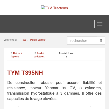
Toggl
naviga
Vous êtes ici:
Tags
Moteur yanmar
Retour à
Produit
Produit 2 sur
l'aperçu
précédent
2
TYM T395NH
De construction robuste pour assurer fiabilité et
résistance, moteur Yanmar 39 CV, 3 cylindres,
transmission hydrostatique à 3 gammes. Il offre des
capacites de levage élevées.