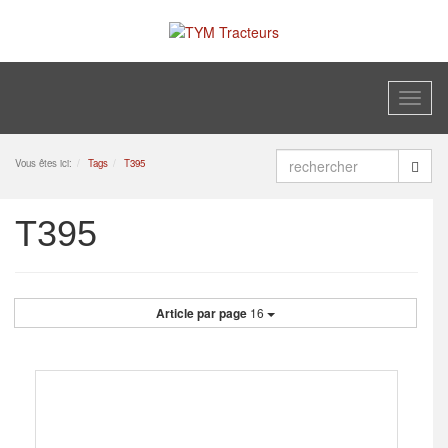
Toggl
naviga
Vous êtes ici:
Tags
T395
T395
Article par page
16